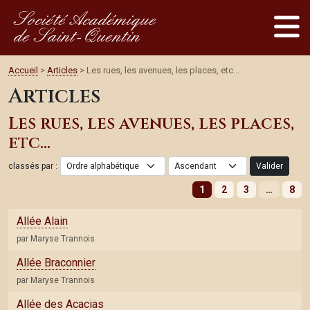
Société Académique
de Saint-Quentin
Accueil
>
Articles
> Les rues, les avenues, les places, etc...
Articles
Les rues, les avenues, les places,
etc...
classés par :
Valider
1
2
3
…
8
Allée Alain
par Maryse Trannois
Allée Braconnier
par Maryse Trannois
Allée des Acacias