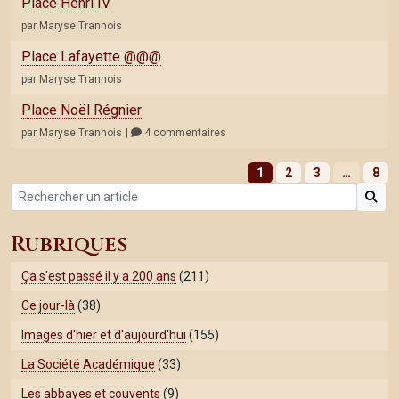
Place Henri IV
par Maryse Trannois
Place Lafayette @@@
par Maryse Trannois
Place Noël Régnier
par Maryse Trannois
4 commentaires
1
2
3
…
8
Rubriques
Ça s'est passé il y a 200 ans
(211)
Ce jour-là
(38)
Images d'hier et d'aujourd'hui
(155)
La Société Académique
(33)
Les abbayes et couvents
(9)