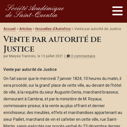
Société Académique
de Saint-Quentin
Accueil
>
Articles
>
Nouvelles d'Autrefois
> Vente par autorité de Justice
Vente par autorité de
Justice
par Maryse Trannois,
le 13 juillet 2021
0 commentaire
Vente par autorité de Justice
On fait savoir que le mercredi 7 janvier 1824, 10 heures du matin, il
sera procédé, sur la grand’ place de cette ville, au-devant de l’hôtel
de ville, à la requête du sieur Augustin Denis, marchand brasseur,
demeurant à Cambrai, et par le ministère de M. Royaux,
commissaire-priseur, à la vente au plus offrant et dernier
enrichisseur, des meubles, effets et marchandises appartenant au
sieur Paillet, marchand de vin et cafetier en cette ville, rue Saint-
Martin, saisis-exécutés par procès-verbal du 23 décembre dernier,