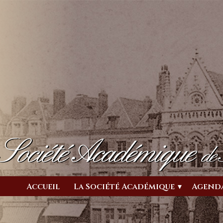
Société Académique
de
Accueil
La Société Académique
Agend