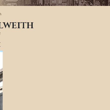
h
lweith
e
h