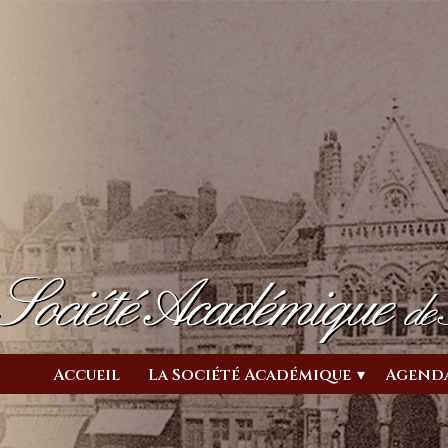
Société Académique
de
Accueil
La Société Académique
Agend